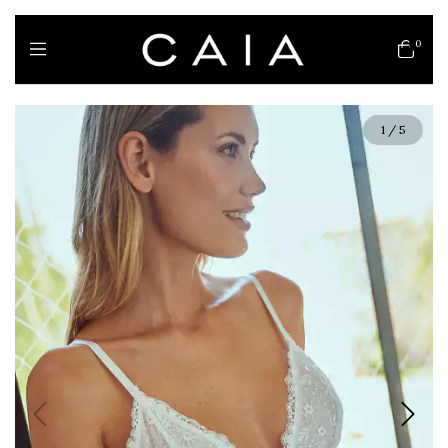
0
1
/
5