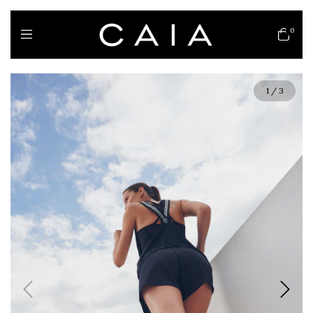
0
1
/
3