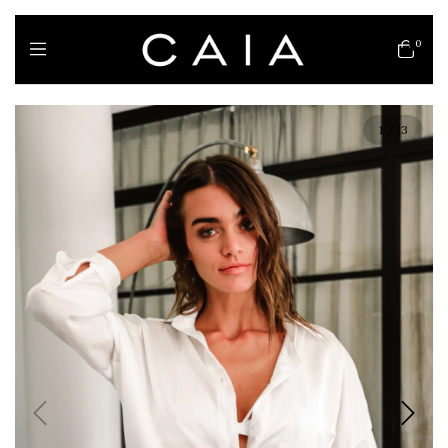
0
1
/
13