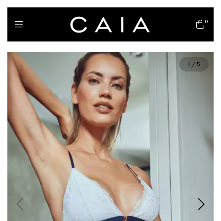
0
1
/
5