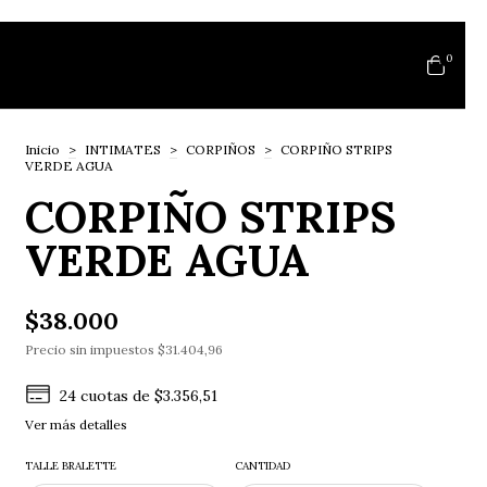
0
Inicio
>
INTIMATES
>
CORPIÑOS
>
CORPIÑO STRIPS
VERDE AGUA
CORPIÑO STRIPS
VERDE AGUA
$38.000
Precio sin impuestos
$31.404,96
24
cuotas de
$3.356,51
Ver más detalles
TALLE BRALETTE
CANTIDAD