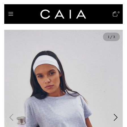
0
1
/
3